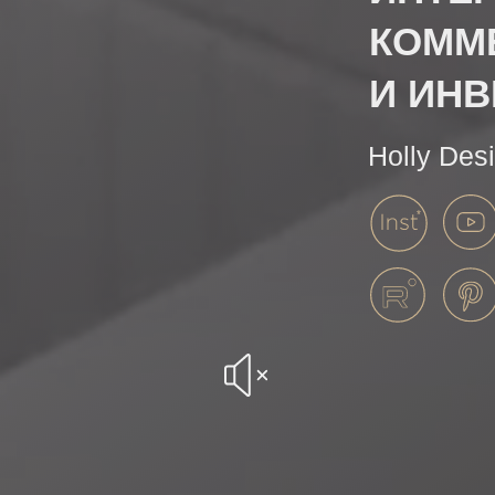
КОММ
И ИН
Holly Des
*