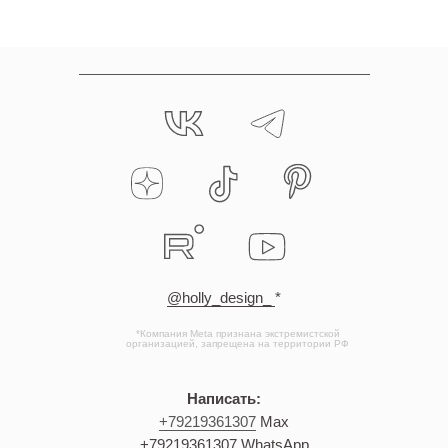
@holly_design_
*
*Компания Meta признана экстремистской
организацией, запрещена на территории РФ
Написать:
+79219361307
Max
+
79219361307
WhatsApp