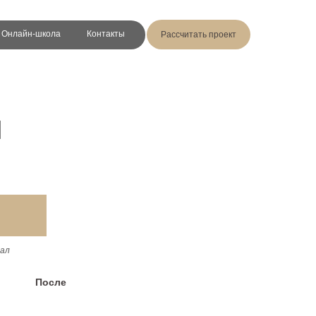
Онлайн-школа
Контакты
Рассчитать проект
Й
ал
После