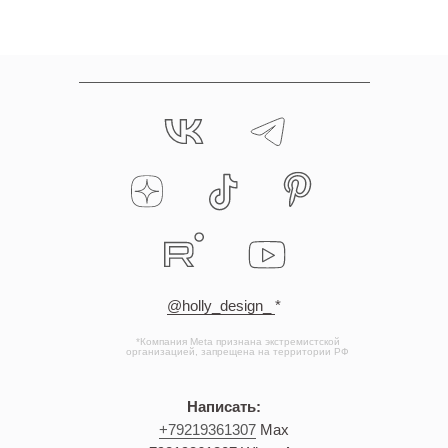
@holly_design_
*
*Компания Meta признана экстремистской
организацией, запрещена на территории РФ
Написать:
+79219361307
Max