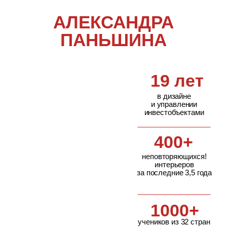
За несколько месяцев вы освоите
профессию дизайнера интерьеров и
сможете
начать зарабатывать от 100
000 ₽ до 13,5 млн+
за проект (и это
не предел!).
Смотреть программу
Как стать профи в дизайне и ремонте
для:
инвестобъектов
флиппинга (перепродажи)
деления на студиии
собственных квартир