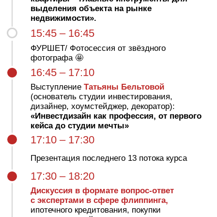
АЛЕКСАНДРА ПАНЬШИНА
Эксперт по дизайну и ремонту жилых,
коммерческих и инвестобъектов
Тема: «Неочевидные приёмы в интерьерах,
как способ сделать объект уникальным»
Основатель бюро по созданию интерьеров
для инвесторов в недвижимость,
коммерческих и жилых помещений
HOLLY DESIGN
400+ неповторяющихся! интерьеров
за последние 3,5 года
Спикер
и член жюри
российских
и международных конференций
Более 70 000 слушателей
моих вебинаров, лекций,