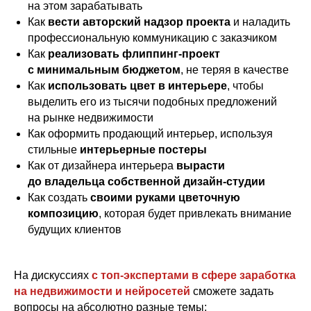
на этом зарабатывать
Как
вести авторский надзор проекта
и наладить
профессиональную коммуникацию с заказчиком
Как
реализовать флиппинг-проект
с минимальным бюджетом
, не теряя в качестве
Как
использовать цвет в интерьере
, чтобы
выделить его из тысячи подобных предложений
на рынке недвижимости
Как оформить продающий интерьер, используя
стильные
интерьерные постеры
Как от дизайнера интерьера
вырасти
до владельца собственной дизайн-студии
ПРОГРАММА
Как создать
своими руками цветочную
МЕРОПРИЯТИЯ:
композицию
, которая будет привлекать внимание
будущих клиентов
Суббота, 29 ноября
13:00 – 13:40
На дискуссиях
с топ-экспертами в сфере заработка
Регистрация. Кофе-брейк
13:40 – 13:50
на недвижимости и нейросетей
сможете задать
Начало официальной части
вопросы на абсолютно разные темы: