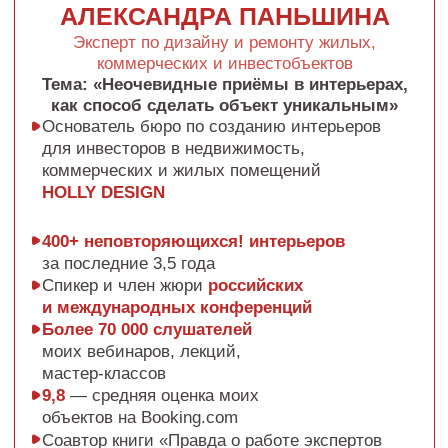
РОМАН ШАРАФУТДИНОВ
Специалист по работе с Нейросетями и ИИ,
маркетолог, спикер, ИИ-энтузиаст.
Тема: «Как с помощью нейросетей облегчить
работу дизайнера»
Занимается стратегическим маркетингом
и консалтингом по
внедрению ИИ
в бизнес-процессы
и жизнь.
Обучает,
внедряет «под ключ»
ИИ и нейросети в разные проекты
,
от простого уровня «работа/жизнь»
до интеграции в бизнесы разного
масштаба.
Запустил школу Джона Кехо
на рынке РФ с оборотом > 90 🍋