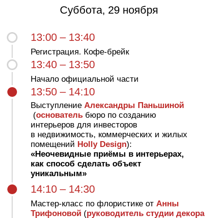
ФУРШЕТ/ Фотосессия от звёздного
фотографа 🤩
16:45 – 17:10
Выступление
Татьяны Бельтовой
(основатель студии инвестирования,
дизайнер, хоумстейджер, декоратор):
«Инвестдизайн как профессия, от первого
кейса до студии мечты»
17:10 – 17:30
Презентация последнего 13 потока курса
17:30 – 18:20
Дискуссия в формате вопрос-ответ
с экспертами в сфере флиппинга,
ипотечного кредитования, покупки
инвестиционной недвижимости, согласования
перепланировок, юридическим аспектам
деятельности дизайнера, ремонту
18:20 – 18:40
ФУРШЕТ/ Фотосессия от звёздного
фотографа 🤩
18:40 – 20:00
Начало торжественной части, праздничный
торт, шоу-программа
20:00 – 21:00