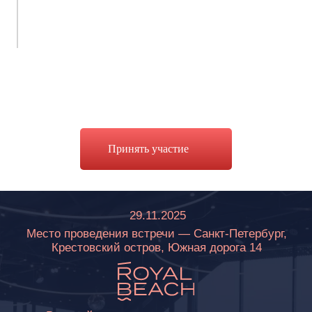
ИРИНА КАЛМЫКОВА
Звёздный и журнальный фотограф, фотограф
года BICFP, член жюри PRI, амбассадор Sony
Фотограф мероприятия
13 лет в фотографии
, 1072 съёмок,
посетила 21 страну мира с рабочим
Принять участие
визитом, как фотограф (Япония, США,
Китай и т. д.)
3 образования: дизайнера, художника
и психолога
4 победы в разных премиях,
1 звание
фотографа года BICFP
, 9 раз была членом
жюри ведущих премий RPA, BICFP, 2 года
выступает спикером и экспертом Sony
7 выступлений на мировых фестивалях,
включая Китай, 1
персональная выставка
в Европе
, 173 проведённых офлайн мастер-
класса по всему миру, 7352 учеников