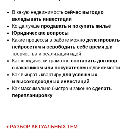
13:50 – 14:10
Выступление
Александры Паньшиной
В какую недвижимость
сейчас выгодно
(
основатель
бюро по созданию
интерьеров для инвесторов
вкладывать инвестиции
в недвижимость, коммерческих и жилых
помещений
Holly Design
):
Когда лучше
продавать и покупать жильё
«Неочевидные приёмы в интерьерах,
Юридические вопросы
как способ сделать объект
уникальным»
Какие процессы в работе можно
делегировать
14:10 – 14:30
нейросетям и освободить себе время
для
Мастер-класс по флористике от
Анны
творчества и реализации идей
Трифоновой
(
руководитель студии декора
и флористики Very Nice Decor
, обладатель
Как юридически грамотно
составить договор
международного диплома International Floral
с заказчиком или покупателем
недвижимости
Academy):
«Флористика в интерьере: подбор
Как выбрать квартиру
для успешных
материала, основные принципы создания
и высокодоходных инвестиций
цветочной композиции»
Как максимально быстро и законно
сделать
14:30 – 14:50
перепланировку
Выступление
Романа Шарафутдинова
(
специалист по работе с Нейросетями
и
ИИ, маркетолог, ИИ-энтузиаст):
«Как с помощью нейросетей облегчить
работу дизайнера»
14:50 – 15:05
Выступление
Елены Клевцовой
(риэлтор,
+ РАЗБОР АКТУАЛЬНЫХ ТЕМ:
специалист по упаковке инвестобъектов):
«Способ построения продающего