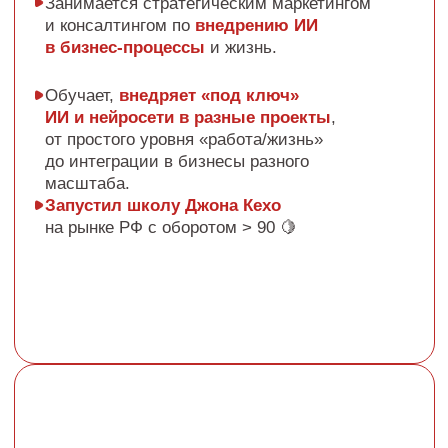
Крупнейший проект на сопровождении:
кейса до студии мечты»
реализация строительного объекта
Основала студию инвестирования «50
стоимостью более 900 млн рублей
оттенков интерьера»
.
В команде студии
дизайнер, хоумстейджер и ассистент.
С момента ухода из найма в 2022 году
и окончания обучения,
реализовано
более 60 проектов — ремонтов
и дизайн проектов
с бетона,
с отделки от застройщика, редизайн
вторички, хоумстейджинг для сдачи
в аренду и перепродажи.
Публикации в журналах и блогах, лауреат
и трижды призер Международной премии
форума по Маркетингу недвижимости.
Лауреат премии Хоумстейджер года 2024.
Приглашённый спикер по хоумстейджингу,
ведущая уроков и вебинаров
в бизнес
сообществах инвесторов в недвижимость,
риелтеров, управляющих в посуточном
бизнесе.
Не каждый после курса откроет свою
студию, но можно блестяще применить
полученные навыки, влившись в команду и
начав работать над крутыми проектом, как
это сделала Ксения Левина — выпускница 12
потока курса Александры.
Уже больше 2 лет она работает дизайнером