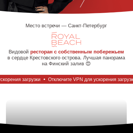
Дресс-код:
TOTAL BLACK
агрузки
Отключите VPN для ускорения загрузки
Отключ
Как это было
в феврале?