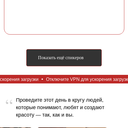
Показать ещё спикеров
грузки
Отключите VPN для ускорения загрузки
Отключ
“
Проведите этот день в кругу людей,
которые понимают, любят и создают
красоту — так, как и вы.