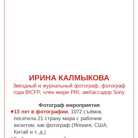
ИГОРЬ КАЗАНИН
Флиппер, юрист, эксперт по торгам
В 2025 году
закончил аспирантуру
по юридической специальности
Инвестирует в недвижимость с 2017 года
Выкуплено
более 50 объектов недвижимости
с торгов
в бюджете от 40 тыс. руб.
до 40 млн руб.
Максимальный
доход с одной сделки
с торгов 17+ млн руб.
Реализовывает
флипп-проекты в Москве,
Самаре и других городах
России
Автор курсов
«Pro Торги» и «Налогообложение