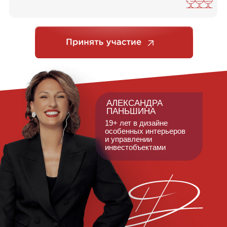
АЛЕКСАНДРА
ПАНЬШИНА
19+ лет в дизайне
особенных интерьеров
и управлении
инвестобъектами
Место встречи — Санкт-Петербург
Видовой
ресторан с собственным побережьем
в сердце Крестовского острова. Лучшая панорама
на Финский залив 😍