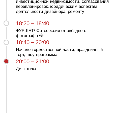
мастер-классов
9,8
— средняя оценка моих
объектов на Booking.com
Соавтор книги «Правда о работе экспертов
по недвижимости»
с наивысшей оценкой читателей
на «ЛитРес»
Пишет книгу «Интерьер в малогабаритных
квартирах»
по заказу ЭКСМО —
универсального российского издательства,
одного из крупнейших в Европе