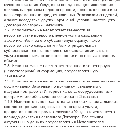
компенсации упущенной выгоды в соответствии с
действующим законодательством РФ, а также штраф в
размере 1 000 000 (один миллион) рублей 00 копеек. Размер
штрафа обусловлен степенью возможного либо
причиненного вреда правам Исполнителя, который
многократно превышает стоимость услуг, оплаченных
Заказчиком по настоящей Оферте. Требование об уплате
штрафа подлежит немедленному удовлетворению в
досудебном порядке. В случае отказа Заказчика оплачивать
штраф, Исполнитель вправе обратиться в суд за защитой
своих нарушенных прав.
12. ОТКАЗ ОТ ОТВЕТСТВЕННОСТИ
12.1. Все заявления о получении результатов, а также
примеры получения качественных результатов, которые
могут быть размещены на Сайте, являются только
прогнозируемой оценкой возможных результатов и не
гарантируют его получения.
12.2. Отзывы пользователей, приведенные на Сайте, это
индивидуальные достижения отдельных людей. Данные
результаты не являются типичными или гарантированными.
Результаты Заказчика будут зависеть от решений и действий
Заказчика.
12.3. Любые заявления и представления, размещенные на
Сайте, касающиеся получения возможного результата, не
считаются обязательным результатом для каждого человека.
Реквизиты Исполнителя и контактная информация
Индивидуальный предприниматель Паньшина
Александра Валерьевна
ИНН: 780432493762
ОГРНИП: 321784700142222
E-mail: info@holly-design.ru