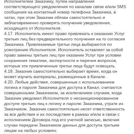
(десяти) календарных дней с даты принятия решения
Исполнителем о возврате. Срок рассмотрения заявления на
возврат – не более 10 (десяти) календарных дней с даты
получения соответствующего заявления.
6.2. Заявление на возврат денежных средств в обязательном
порядке должно содержать ФИО, ИНН, паспортные данные
лица, дату рождения и банковские реквизиты для возврата, а
также адрес электронной почты, номер и дату заказа. В
случае отсутствия каких-либо из указанных сведений,
Исполнитель вправе не принимать заявление к
рассмотрению до момента устранения недочетов.
6.3. Денежные средства возвращаются на тот же банковский
счет Заказчика, с которого производилась оплата услуг.
Денежные средства, за услуги, оплаченные Заказчиком с
помощью банковской карты / расчетного счета, не могут быть
возвращены наличными денежными средствами.
6.4 Возврат денежных средств Заказчику осуществляется за
вычетом фактически понесенных Исполнителем расходов,
которые определяются по формуле:
ФП=СОП/кол-во дней*Д, где:
ФП – фактически понесенные расходы,
СОП- стоимость оплаченной подписки,
Кол-во дней – количество дней оплаченной подписки,
Д- количество дней, когда доступ к Каналу был предоставлен.
6.5. Если Заказчик по причинам, не зависящим от
Исполнителя, не использовал доступ к Каналу, где
размещены материалы, по окончании оплаченного периода
подписки, Услуги считаются оказанными надлежащим
образом, и оплаченные Исполнителем денежные средства
возврату не подлежат.
7. ОТВЕТСТВЕННОСТЬ СТОРОН. ПОРЯДОК
РАСТОРЖЕНИЯ ДОГОВОРА
7.1. Стороны несут ответственность за неисполнение или
ненадлежащее исполнение своих обязательств по Договору