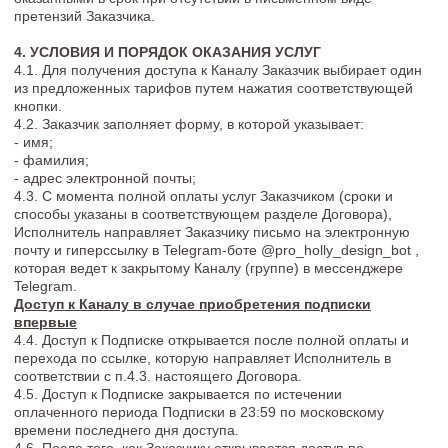
образом и в полном объеме.
4.14. Заказчик не вправе передавать третьим лицам свой
доступ к материалам, предоставленный Исполнителем. При
нарушении данного пункта настоящего Договора
Исполнитель вправе расторгнуть настоящий Договор,
запретить Заказчику доступ к уже оплаченным Услугам без
возврата ранее оплаченных денежных средств.
4.15. Заказчик соглашается с тем, что Исполнитель
предоставляет доступ к услугам или цифровым продуктам
как есть, и не вправе требовать дополнительной доработки
оплаченной им услуги или продукта, а также его отдельных
компонентов, материалов, а также изменения правил
предоставления услуг или доступа к продуктам, описанных
положениями настоящего Договора.
4.16. Условия оказания Услуг могут также сообщаться
Исполнителем Заказчику, путем направления
соответствующего уведомления по каналам связи и/или SMS
сообщения на контактный номер телефона Заказчика, в
чатах, при этом Заказчик обязан самостоятельно и
заблаговременно проверять получение уведомления,
исходящего от Исполнителя.
4.17. Исполнитель имеет право привлекать к оказанию Услуг
третьих лиц без предварительного получения на то согласия
Заказчика. Привлекаемые третьи лица выбираются по
усмотрению Исполнителя. Исполнитель оставляет за собой
право замены третьих лиц при оказании Услуг при условии
сохранения тематики, экспертности и перечня вопросов,
которые эти привлеченные третьи лица будут освещать.
4.18. Заказчик самостоятельно выбирает время, когда он
может изучить материалы, размещенные в Канале.
4.20. Любые действия, совершенные с использованием
логина и пароля Заказчика для доступа в Канал, считаются
совершенными Заказчиком, за исключением случаев, когда
Заказчик уведомил Исполнителя о несанкционированном
доступе третьих лиц к логину и паролю Заказчика, утрате их