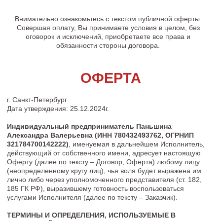
Внимательно ознакомьтесь с текстом публичной оферты.
Совершая оплату, Вы принимаете условия в целом, без
оговорок и исключений, приобретаете все права и
обязанности стороны договора.
ОФЕРТА
г. Санкт-Петербург
Дата утверждения: 25.12.2024г.
Индивидуальный предприниматель Паньшина
Александра Валерьевна (ИНН 780432493762, ОГРНИП
321784700142222)
,
именуемая в дальнейшем Исполнитель,
действующий от собственного имени, адресует настоящую
Оферту (далее по тексту – Договор, Оферта) любому лицу
(неопределенному кругу лиц), чья воля будет выражена им
лично либо через уполномоченного представителя (ст. 182,
185 ГК РФ), выразившему готовность воспользоваться
услугами Исполнителя (далее по тексту – Заказчик).
ТЕРМИНЫ И ОПРЕДЕЛЕНИЯ, ИСПОЛЬЗУЕМЫЕ В
НАСТОЯЩЕЙ ОФЕРТЕ:
Акцепт
– это ответ лица о полном и безоговорочном
принятии оферты, путем оформления и оплаты услуг
Исполнителя в порядке и на условиях, установленных
настоящей Офертой.
Заказчик
– физическое или юридическое лицо,
индивидуальный предприниматель, оплатившее (-ий) Услугу
и получающее (-ий) ее на условиях настоящей Оферты.
Канал –
закрытый Telegram-канал «WOW, Holly!» который
содержит материалы, посвященные определенной теме, и