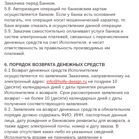
или частичное неисполнение обязательств по Договору в
случае, если неисполнение обязательств явилось
следствием действий непреодолимой силы, а именно:
пожара, наводнения, землетрясения, забастовки, войны,
действий органов государственной власти или других
независящих от Сторон обстоятельств.
8.2. Сторона, которая не может выполнить обязательства по
Договору, должна своевременно, но не позднее 5 (пяти)
календарных дней после наступления обстоятельств
непреодолимой силы, письменно известить другую Сторону с
предоставлением обосновывающих документов, выданных
компетентными органами.
8.3. Стороны признают, что неплатежеспособность Заказчика,
отсутствие у Заказчика свободного времени по любым
основаниям для получения оплаченной услуги, нахождение в
отпуске, командировке, неоплата доступа к сети Интернет,
поломка средства доступа к сети Интернет не являются
обстоятельствами непреодолимой силы (форс-мажорными
обстоятельствами).
9. ПРОЧИЕ УСЛОВИЯ
9.1. Стороны признают, что, если какое-либо из положений
становится недействительным в течение срока его действия
вследствие изменения законодательства, остальные
положения Договора обязательны для Сторон в течение
срока действия Договора.
9.2. Стороны договорились, что надлежащим способом
обмена информацией и документов является отправка
сообщений по электронной почте и номеру телефона.
Согласованными являются указанные в Оферте адрес
электронной почты Исполнителя и адрес электронной почты,
номер телефона, который Заказчик указал в момент акцепта
Оферты.
9.3. В случае, если после оказания Услуг и/или в процессе
оказания Услуг Заказчик предоставляет Исполнителю отзыв о