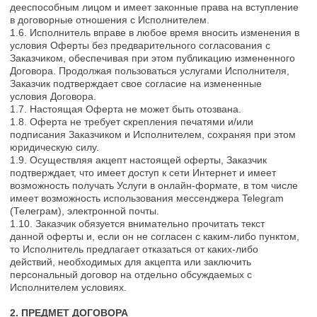
- профессиональные подборки трендовых предметов
интерьера, отделочных материалов в сфере ремонта и
дизайна,
- обзоры проектов и коллажей бюро Holly Design,
- иные результаты интеллектуальной деятельности в аудио- и
видео- форматах.
2.3. Состав услуг и их стоимость размещены на Сайте и/или
в Telegram-боте @pro_holly_design_bot.
2.4. Исполнитель вправе по своему усмотрению изменять
тематику материалов в рамках настоящей Оферты.
2.5. Доступ Заказчика к материалам осуществляется через
закрытый Telegram-канал.
2.6. Исполнитель предоставляет Заказчику на условиях
безвозмездной простой (неисключительной) лицензии право
на:
- использование аудиозаписей, а именно право на
воспроизведение, на срок действия подписки;
- использование материалов подборок, а именно право на
воспроизведение (просмотр), скачивание и хранение на срок
действия подписки.
2.7. Период подписки составляет 1 месяц, 3 месяца, 6
месяцев или 1 год (тариф «Навсегда») в зависимости от
выбранного Тарифа.
3. СРОК ОКАЗАНИЯ УСЛУГИ И ДЕЙСТВИЯ ДОГОВОРА
3.1. Договор считается заключенным с момента поступления
денежных средств Заказчика в качестве оплаты в полном
объеме за выбранную Услугу на расчетный счет
Исполнителя и действует до момента исполнения
Сторонами своих обязательств.
3.2. В случае если Заказчик не получает Услугу
своевременно по собственной вине или собственному
желанию, в силу личных обстоятельств, Услуга считается
оказанной надлежащим образом и полностью.