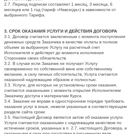
4.6. После того, как Заказчику открывается доступ по
подписке к Каналу, Заказчик получает доступ ко всем
материалам, которые есть на момент оплаты в Канале.
Продление подписки на Канал
4.7. Заказчик вправе продлевать Подписку путем оплаты
стоимости выбранного тарифа Подписки.
4.8. В случае, если Заказчик не оплатил продление Подписки
доступ закрывается в 23:59 по московскому времени
последнего дня доступа.
4.9. Автоматическое продление Подписки не предусмотрено.
За 3 дня до окончания доступа к Подписке Исполнитель
направляет Заказчику напоминание, путем направления
соответствующего сообщения.
Доступ к материала Канала
4.10.Услуги оказываются Исполнителем в соответствии с
расписанием, разработанным и утвержденным
Исполнителем самостоятельно.
4.11. Если Заказчик воспользовался услугой, то есть, принял
от Исполнителя полное или частичное исполнение по
настоящей Оферте либо иным способом подтвердил
действие Оферты, он не вправе ссылаться на то, что Оферта
не акцептована.
4.12. Исполнением обязательства по оказанию услуги
считается факт размещения материала в закрытом
сообществе (группе в мессенджере) и открытия доступа к
ним для Заказчика в сроки, количестве и в соответствии с
выбранным тарифом Подписки.
4.12.1. По окончании периода Подписки тариф «Навсегда»,
указанного в п.2.7. настоящей Оферты услуга считается
оказанной. Далее, Исполнитель предоставляет доступ
Заказчику к материалам канала на безвозмездной основе в
качестве бонуса на неограниченный срок.
4.13. В случае если Заказчик не получает Услуги
своевременно по собственной вине или собственному
желанию, Услуги считаются оказанными надлежащим