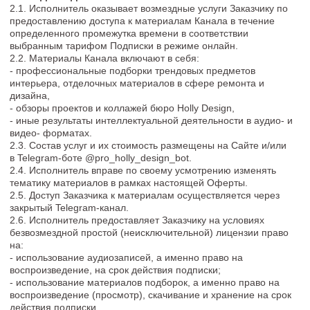
3.3. Услуги, для которых не установлены сроки оказания,
считаются оказанными с момента открытия Исполнителем
Заказчику доступа к материалам Курса.
3.4. Заказчик не вправе в одностороннем порядке требовать
оказания услуг в иные, нежели указанные в соответствующем
разделе сайта сроки.
3.5. Настоящий Договор является актом об оказании услуги.
Услуги считаются оказанными с надлежащим качеством по
истечении сроков, указанных в п. 2.7, настоящего Договора, и
оказанными в срок при отсутствии в письменном виде
претензий Заказчика.
4. УСЛОВИЯ И ПОРЯДОК ОКАЗАНИЯ УСЛУГ
4.1. Для получения доступа к Каналу Заказчик выбирает один
из предложенных тарифов путем нажатия соответствующей
кнопки.
4.2. Заказчик заполняет форму, в которой указывает:
- имя;
- фамилия;
- адрес электронной почты;
4.3. С момента полной оплаты услуг Заказчиком (сроки и
способы указаны в соответствующем разделе Договора),
Исполнитель направляет Заказчику письмо на электронную
почту и гиперссылку в Telegram-боте @pro_holly_design_bot ,
которая ведет к закрытому Каналу (группе) в мессенджере
Telegram.
Доступ к Каналу в случае приобретения подписки
впервые
4.4. Доступ к Подписке открывается после полной оплаты и
перехода по ссылке, которую направляет Исполнитель в
соответствии с п.4.3. настоящего Договора.
4.5. Доступ к Подписке закрывается по истечении
оплаченного периода Подписки в 23:59 по московскому
времени последнего дня доступа.