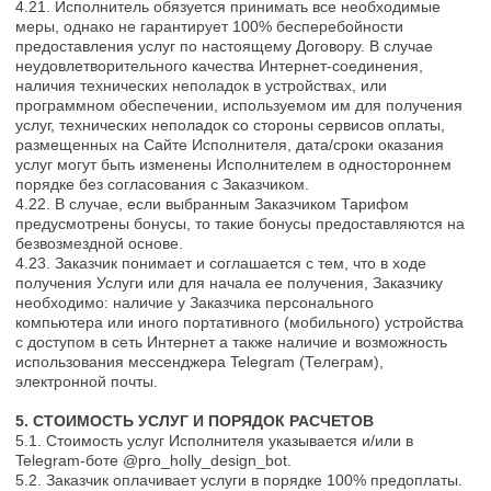
в соответствии с Договором и законодательством России.
7.2. Договор может быть расторгнут по соглашению Сторон, а
также в одностороннем порядке по письменному требованию
одной из Сторон по основаниям, предусмотренным
Договором и законодательством.
7.3. Расторжение Договора в одностороннем порядке
производится только по письменному требованию Сторон.
Заказчик вправе расторгнуть Договор в одностороннем
порядке только при условии полной оплаты Исполнителю
фактически осуществленных последним расходов на
оказание услуг и в соответствии с условиями возврата,
указанными в разделе 6 настоящего Договора. Исполнитель
вправе расторгнуть Договор в одностороннем порядке в
случае нарушения Заказчиком его обязательств по
настоящему Договору.
7.4. Стороны пришли к соглашению, что будут стараться
урегулировать возникающие конфликты мирным путем.
Претензионный порядок является для Сторон обязательным.
Спор может передаваться на разрешение суда после
принятия Сторонами мер по досудебному урегулированию
конфликта.
7.5. Споры из Договора разрешаются в судебном порядке в
соответствии с законодательством РФ по месту нахождения
Исполнителя.
7.6. Исполнитель не несет ответственности за ненадлежащее
качество оказания Услуг, если ненадлежащее исполнение
явилось следствием недостоверности, недостаточности или
несвоевременности предоставленных Заказчиком сведений,
а также вследствие других нарушений условий настоящего
Договора со стороны Заказчика.
7.7. Исполнитель не несет ответственности за
несоответствие предоставленной услуги ожиданиям
Заказчика и/или за его субъективную оценку. Такое
несоответствие ожиданиям и/или отрицательная
субъективная оценка не являются основаниями считать