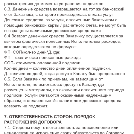
получении Услуг Исполнителя, Исполнитель имеет право
использовать данный отзыв, в том числе в коммерческих
целях (например, для рекламы и продвижения) без внесения
платы за это Заказчику.
9.4. Стороны не возражают против использования данных
переписки, фото- и видеофиксации в качестве доказательств.
Стороны установили, что скриншоты переписки по каналам
связи, в социальных сетях и чатах являются достаточным и
допустимым доказательством для подтверждения тех
фактов, которые в них указаны.
9.5. Заказчик подтверждает, что все уведомления,
сообщения, соглашения, документы и письма, направленные
с использованием каналов связи или в социальных сетях,
которые Заказчик предоставляет Исполнителю для связи с
Заказчиком, считаются направленными и подписанными
Заказчиком, кроме случаев, когда в таких письмах прямо не
указано обратное.
9.6. Заказчик несёт риски, связанные с отказом от изучения
условий настоящей Оферты.
9.7. Оферта, а также вопросы, не урегулированные ей,
регулируются действующим законодательством Российской
Федерации.
10. ОБРАБОТКА ПЕРСОНАЛЬНЫХ ДАННЫХ
10.1.В целях заключения и исполнения Договора, в том
числе для осуществления контактов с Заказчиком,
Исполнитель осуществляет обработку персональных данным
Заказчика в соответствии с требованиями Федерального
закона 152-ФЗ «О персональных данных» и в соответствии с
Политикой обработки персональных данных, которая
является локальным актом исполнителя и размещенной на
Сайте по ссылке:
https://holly-design.ru/politika-
konfindencialnosti
.
10.2.Правовым основанием обработки персональных данных
являются: согласие Заказчика и Договор.