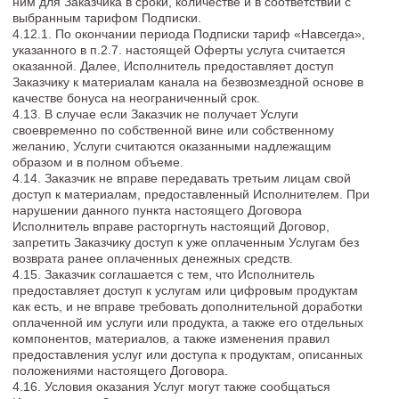
фиксируется в форме оплаты.
5.5. Цена может быть изменена Исполнителем в
одностороннем порядке, при этом стоимость ранее
оплаченной Заказчиком Подписки не изменится.
5.6. В случае перерыва в подписке возобновление доступа к
Каналу производится согласно стоимости, действующей в
момент возобновления подписки и указанной на Сайте и /или
Telegram-боте @pro_holly_design_bot.
5.7. Оплата осуществляется в безналичном порядке,
посредствам платежных (банковских) карт на Сайте. Услуги
считаются оплаченными с момента поступления денежных
средств на расчетный счет Исполнителя.
5.7.1. По желанию Заказчика возможно оформление
рассрочки посредством банковской рассрочки при наличии
технической возможности на Сайте Исполнителя.
5.7.2. Заявку на получение кредита/рассрочки Заказчик
может подать, заполнив форму заявки на Сайте.
Исполнитель не несет ответственности в случае отклонения
Банком заявки Заказчика на предоставление кредита.
Исполнитель не отвечает за исполнение обязательств
Заказчика перед Банком.
5.8. Авторизация операций по банковским картам
осуществляется банком. Если у банка есть основания
полагать, что операция носит мошеннический характер, то
Банк вправе отказать в осуществлении данной операции.
5.9. Заказчик самостоятельно оплачивает услуги банков и
систем электронным платежей, связанных с перечислением
денежных средств на счет Исполнителя, и несет
ответственность за правильность производимых им
платежей.
6. ПОРЯДОК ВОЗВРАТА ДЕНЕЖНЫХ СРЕДСТВ
6.1 Возврат денежных средств Исполнителем
осуществляется по заявлению Заказчика, направленному на
электронный адрес:
info@holly-design.ru
не позднее 10