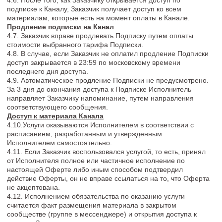
Заказчиком. Заказчик самостоятельно несет ответственность
за все действия и их последствия в рамках и/или в связи с
исполнением Договора под его учетной записью, включая
случаи передачи Заказчиком данных для доступа третьим
лицам на любых условиях.
4.21. Исполнитель обязуется принимать все необходимые
меры, однако не гарантирует 100% бесперебойности
предоставления услуг по настоящему Договору. В случае
неудовлетворительного качества Интернет-соединения,
наличия технических неполадок в устройствах, или
программном обеспечении, используемом им для получения
услуг, технических неполадок со стороны сервисов оплаты,
размещенных на Сайте Исполнителя, дата/сроки оказания
услуг могут быть изменены Исполнителем в одностороннем
порядке без согласования с Заказчиком.
4.22. В случае, если выбранным Заказчиком Тарифом
предусмотрены бонусы, то такие бонусы предоставляются на
безвозмездной основе.
4.23. Заказчик понимает и соглашается с тем, что в ходе
получения Услуги или для начала ее получения, Заказчику
необходимо: наличие у Заказчика персонального
компьютера или иного портативного (мобильного) устройства
с доступом в сеть Интернет а также наличие и возможность
использования мессенджера Telegram (Телеграм),
электронной почты.
5. СТОИМОСТЬ УСЛУГ И ПОРЯДОК РАСЧЕТОВ
5.1. Стоимость услуг Исполнителя указывается и/или в
Telegram-боте @pro_holly_design_bot.
5.2. Заказчик оплачивает услуги в порядке 100% предоплаты.
5.3. Исполнитель вправе устанавливать акции и скидки,
уменьшающие стоимость Подписки, а том числе в
зависимости от даты внесения оплаты.
5.4. Актуальная информация о стоимости услуг размещена
на Сайте и/или в Telegram-боте @pro_holly_design_bot и