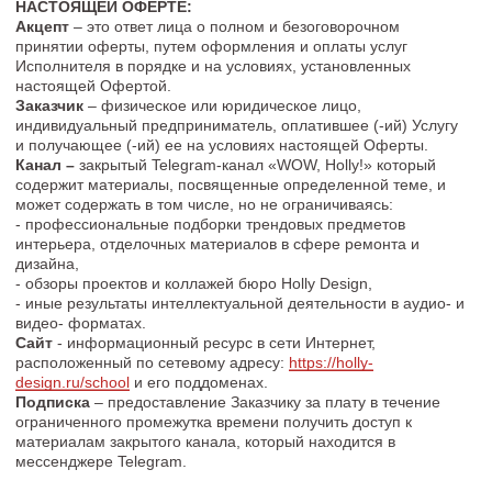
может содержать в том числе, но не ограничиваясь:
- профессиональные подборки трендовых предметов
интерьера, отделочных материалов в сфере ремонта и
дизайна,
- обзоры проектов и коллажей бюро Holly Design,
- иные результаты интеллектуальной деятельности в аудио- и
видео- форматах.
Сайт
- информационный ресурс в сети Интернет,
расположенный по сетевому адресу:
https://holly-
design.ru/school
и его поддоменах.
Подписка
– предоставление Заказчику за плату в течение
ограниченного промежутка времени получить доступ к
материалам закрытого канала, который находится в
мессенджере Telegram.
1. ОБЩИЕ ПОЛОЖЕНИЯ
1.1. Настоящий документ постоянно размещен в сети
Интернет по сетевому адресу на Сайте в соответствующем
разделе (поддомене):
https://holly-design.ru/oferta_tg_k
anal
и
является публичной офертой согласно статье 437
Гражданского Кодекса Российской Федерации. Лицо,
осуществившее акцепт настоящей публичной оферты
приобретает все права и обязанности Заказчика,
предусмотренные настоящей офертой и соглашается со
всеми ее предложениями.
1.2. Акцептом настоящей Оферты является оплата услуг
Исполнителя в порядке, размере и сроки, указанные в
оферте по цене, соответствующей определенному Тарифу,
информация о котором размещена на Сайте.
1.3. Осуществляя акцепт Оферты в порядке, определенном в
п. 1.2. Оферты, Заказчик гарантирует, что ознакомлен,
соглашается, полностью и безоговорочно принимает все
условия Договора в том виде, в каком они изложены в тексте
Оферты.
1.4. Заказчик понимает, что акцепт Оферты в порядке,