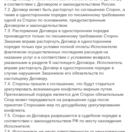
10.3.Персональные данные, которые обрабатывает
Исполнитель в целях заключения и исполнения Договора:
фамилия; имя; отчество; адрес электронной почты; номер
контактного телефона, сведения о заказе, аккаунт, никнэйм в
мессенджере Telegram , платежные реквизиты.
10.4. Исполнитель вправе осуществлять обработку
персональных данных, в том числе собирать, записывать,
систематизировать, накапливать, хранить, уточнять
(обновлять, изменять), извлекать, использовать, передавать
(в том числе поручать обработку другим лицам), блокировать,
удалять, уничтожать предоставленные им персональные
данные.
10.5.Заказчик вправе в любой момент отозвать согласие на
обработку персональных данных путем отправки заявления
на электронную почту
info@holly-design.ru
.
11. ИНТЕЛЛЕКТУАЛЬНАЯ СОБСТВЕННОСТЬ
11.1. Все материалы Канала могут быть использованы
Заказчиком исключительно в личных некоммерческих целях.
Информация, передаваемая в рамках оказания услуг по
настоящему Договору, является интеллектуальной
собственностью и подлежит охране в соответствии с
законодательством Российской Федерации. Заказчик не
вправе разглашать материалы третьим лицам и использовать
материалы иными способами, кроме как для личного
пользования.
11.2. Заказчик не имеет права копировать, транслировать,
рассылать и публиковать в исходном, а также
редактированном виде частично или полностью любые
материалы Канала, в том числе, полученные в качестве
наглядных пособий, и иным образом для массового
воспроизведение и доведения до общего сведения.
11.3. В случае нарушения обязательства, установленного п.
11.1. настоящей Оферты, Исполнитель вправе требовать с
Заказчика возмещения понесенных убытков, а также