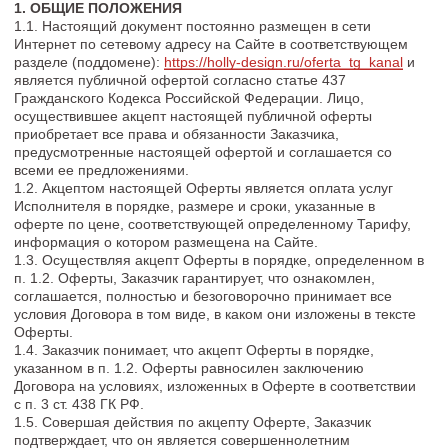
указанном в п. 1.2. Оферты равносилен заключению
Договора на условиях, изложенных в Оферте в соответствии
с п. 3 ст. 438 ГК РФ.
1.5. Совершая действия по акцепту Оферте, Заказчик
подтверждает, что он является совершеннолетним
дееспособным лицом и имеет законные права на вступление
в договорные отношения с Исполнителем.
1.6. Исполнитель вправе в любое время вносить изменения в
условия Оферты без предварительного согласования с
Заказчиком, обеспечивая при этом публикацию измененного
Договора. Продолжая пользоваться услугами Исполнителя,
Заказчик подтверждает свое согласие на измененные
условия Договора.
1.7. Настоящая Оферта не может быть отозвана.
1.8. Оферта не требует скрепления печатями и/или
подписания Заказчиком и Исполнителем, сохраняя при этом
юридическую силу.
1.9. Осуществляя акцепт настоящей оферты, Заказчик
подтверждает, что имеет доступ к сети Интернет и имеет
возможность получать Услуги в онлайн-формате, в том числе
имеет возможность использования мессенджера Telegram
(Телеграм), электронной почты.
1.10. Заказчик обязуется внимательно прочитать текст
данной оферты и, если он не согласен с каким-либо пунктом,
то Исполнитель предлагает отказаться от каких-либо
действий, необходимых для акцепта или заключить
персональный договор на отдельно обсуждаемых с
Исполнителем условиях.
2. ПРЕДМЕТ ДОГОВОРА
2.1. Исполнитель оказывает возмездные услуги Заказчику по
предоставлению доступа к материалам Канала в течение
определенного промежутка времени в соответствии
выбранным тарифом Подписки в режиме онлайн.
2.2. Материалы Канала включают в себя: