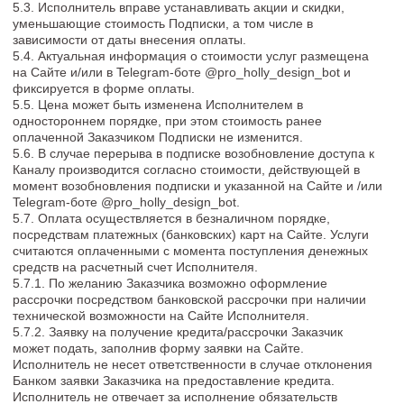
услуги оказанными некачественно, или не в согласованном
объеме.
7.8. Исполнитель не несет ответственности за неверную
(недостоверную) информацию, предоставленную
Заказчиком.
7.9. Исполнитель не несет ответственности за невозможность
обслуживания Заказчика по причинам, связанным с
нарушением работы Интернет-канала, оборудования или
программного обеспечения со стороны Заказчика.
7.10. Исполнитель не несет ответственности за актуальность
контактов третьих лиц, ссылок на товары и услуги,
предоставленных в рамках оказания Услуг, в течение всего
периода действия настоящего Договора. Все ссылки
актуальны на день их предоставления Исполнителем
Заказчику в рамках оказания Услуг по настоящему Договору.
7.11. Заказчик несет ответственность за размещение в
Канале результатов интеллектуальной деятельности
(фотографии, картинки, рисунки, статьи, логотипы, иные
объекты), которым согласно действующему законодательству
Российской Федерации предоставлена правовая охрана. В
случае предъявления к Исполнителю претензий третьих лиц,
касающихся указанных объектов, Заказчик обязан
самостоятельно их урегулировать. Если к Исполнителю будет
предъявлен иск о защите права, вследствие которого
Исполнитель понесет убытки, Заказчик возмещает такие
убытки в течение 1 (одного) месяца со дня предъявления
Исполнителем требования о возмещении.
7.12. Заказчик подтверждает, что его несогласие с мнением
Исполнителя, методикой и содержанием услуг не является
основанием для возврата денежных средств и предъявлений
претензий по качеству.
8. ФОРС-МАЖОР
8.1. Стороны освобождаются от ответственности за полное