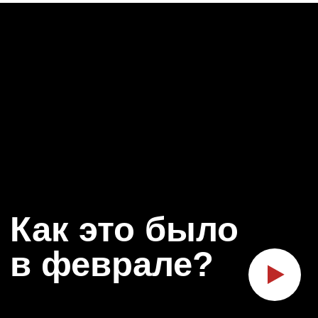
в феврале?
ВСПОМНИМ
КАК ЭТО
из 27 стран!
БЫЛО В СЕНТЯБРЕ!
сь
🔥