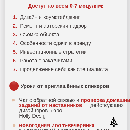
Доступ к урокам и материалам курса
после обучения
9
месяцев
5 эфиров
с Александрой
Онлайн-разбор
итоговых
коллажей
от Александры -
NEW
Мастер-класс
по флористике
очный/
онлайн -
NEW
Мастер-класс
по отделочным
материалам
очный/онлайн -
NEW
12 эфиров
от приглашённых спикеров
Свидетельство / Диплом
о
дополнительном образовании
Купить за 130 000 руб.
Купить в рассрочку
от 10 833 руб. в месяц
МАСТЕР-ГРУППА