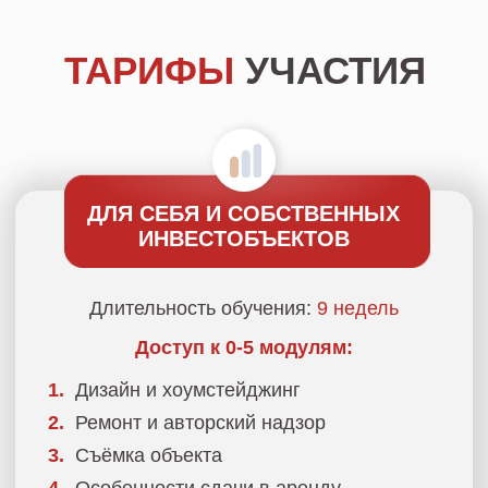
ТАРИФЫ
УЧАСТИЯ
ДЛЯ СЕБЯ И СОБСТВЕННЫХ
ИНВЕСТОБЪЕКТОВ
Длительность обучения:
9 недель
Доступ к 0-5 модулям:
1.
Дизайн и хоумстейджинг
2.
Ремонт и авторский надзор
3.
Съёмка объекта
4.
Особенности сдачи в аренду
5.
Инвестиционные стратегии
6.
Работа с заказчиками
7.
Продвижение себя
как
специалиста
Уроки от приглашённых спикеров