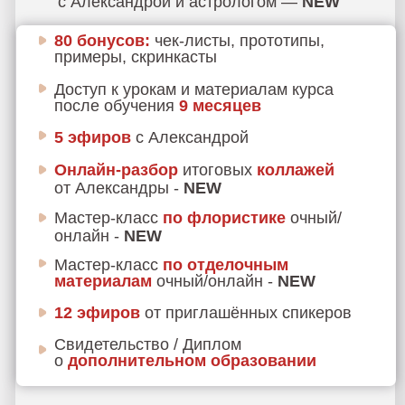
С АЛЕКСАНДРОЙ
Длительность обучения:
12 недель
Доступ ко всем 0-7 модулям:
1.
Дизайн и хоумстейджинг
2.
Ремонт и авторский надзор
3.
Съёмка объекта
4.
Особенности сдачи в аренду
5.
Инвестиционные стратегии
6.
Работа с заказчиками
7.
Продвижение себя как специалиста
Уроки от приглашённых спикеров
Чат с обратной связью и
проверка
домашних заданий от наставника
—
действующего ведущего дизайнера бюро
Holly Design
Новогодняя Zoom-вечеринка
с Александрой и астрологом —
NEW
80 бонусов:
чек-листы, прототипы,
примеры, скринкасты