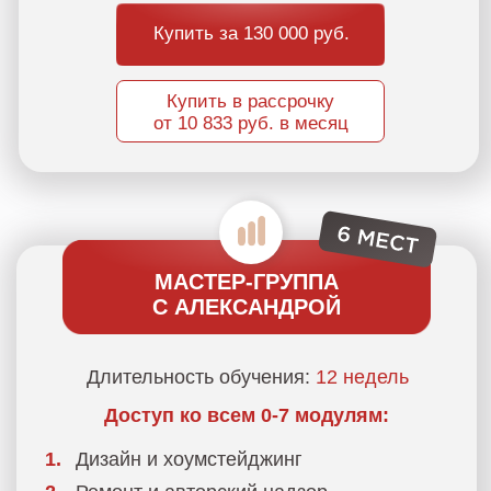
Доступ к урокам и материалам курса
после обучения
9
месяцев
5 эфиров
с Александрой
Мастер-класс
по флористике
очный/
онлайн -
NEW
Мастер-класс
по отделочным
материалам
очный/онлайн -
NEW
12 эфиров
от приглашённых спикеров
6 групповых встреч с Александрой
в формате разборов
Свидетельство / Диплом
о
дополнительном образовании
Купить за 230 000 руб.
Купить в рассрочку
от 19 167 руб. в месяц