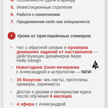
Чат с обратной связью и
проверка
домашних заданий от наставников
—
действующих дизайнеров бюро
Holly Design
Новогодняя Zoom-вечеринка
с Александрой и астрологом —
NEW
35 бонусов:
чек-листы, прототипы,
примеры, скринкасты
Доступ к урокам и материалам курса
после обучения
6 месяцев
4 эфира
с Александрой
8 эфиров
от приглашённых спикеров
Сертификат
слушателя
Купить за 89 000 руб.
Купить в рассрочку
от 7 417 руб. в месяц
ПРОФЕССИЯ —