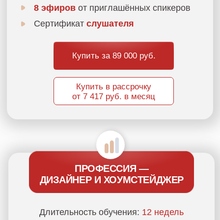
ДИЗАЙНЕР И ХОУМСТЕЙДЖЕР
Длительность обучения:
12 недель
Доступ ко всем 0-7 модулям:
1.
Дизайн и хоумстейджинг
2.
Ремонт и авторский надзор
3.
Съёмка объекта
4.
Особенности сдачи в аренду
5.
Инвестиционные стратегии
6.
Работа с заказчиками
7.
Продвижение себя как специалиста
Уроки от приглашённых спикеров
Чат с обратной связью и
проверка домашних
заданий от наставников
— действующих
дизайнеров бюро
Holly Design
Новогодняя Zoom-вечеринка
с Александрой и астрологом —
NEW
80 бонусов:
чек-листы, прототипы,
примеры, скринкасты